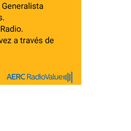
Secretario General
Julián Velasco Mielgo
E-mail
aerc@aerc.es
Aviso Legal
|
Política de cookies