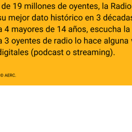
Sede AERC RadioValue
Ibercenter Business Center 2ª planta
Plaza de Carlos Trías Bertrán, 4
28020 Madrid
Tlf:
91 418 45 20