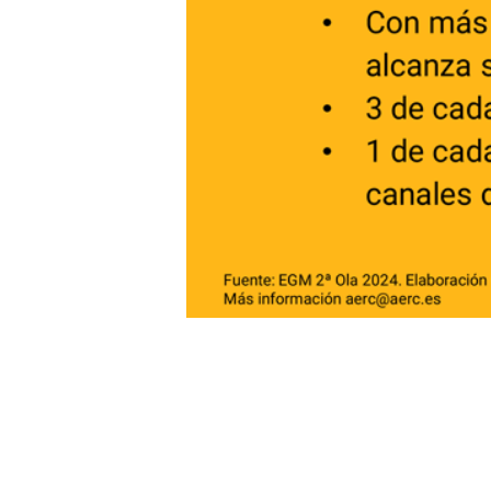
© 2025 AERC - RadioValue