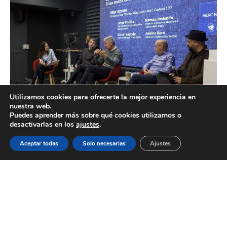
Utilizamos cookies para ofrecerte la mejor experiencia en
nuestra web.
Puedes aprender más sobre qué cookies utilizamos o
desactivarlas en los
ajustes
.
Javier Visiers Lecanda
, presidente de la
AERC
, ha
Aceptar todas
Solo necesarias
Ajustes
cerrado el acto subrayando los desafíos y
oportunidades del sector de cara al futuro, entre
ellos seguir
“mostrando y convenciendo a los
anunciantes de la eficacia del medio como inversión
publicitaria y su papel como generador de cultura y
eje vertebrador de España”.