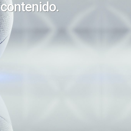
 contenido.
Secretario General
Julián Velasco Mielgo
E-mail
aerc@aerc.es