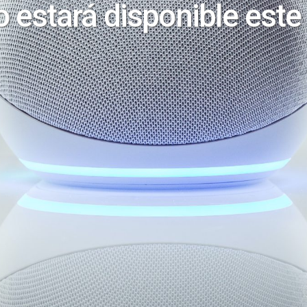
 estará disponible este
Sede AERC RadioValue
Ibercenter Business Center 2ª planta
Plaza de Carlos Trías Bertrán, 4
28020 Madrid
Tlf:
91 418 45 20